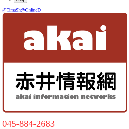
@TimaSh
@OnlineD
045-884-2683