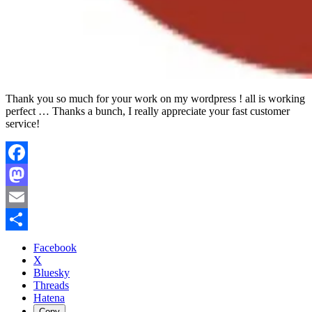
Thank you so much for your work on my wordpress ! all is working
perfect … Thanks a bunch, I really appreciate your fast customer
service!
Facebook
Mastodon
Email
共
Facebook
X
有
Bluesky
Threads
Hatena
Copy