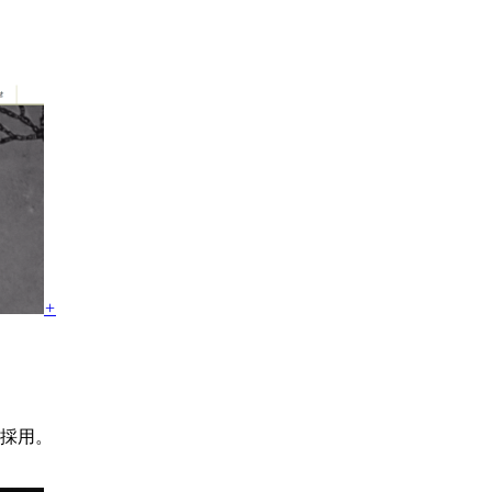
+
を採用。