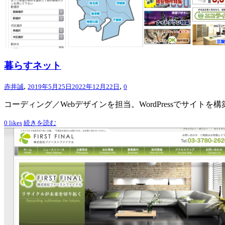
暮らすネット
,
,
赤井誠
2019年5月25日
2022年12月22日
0
コーディング／Webデザインを担当。WordPressでサイ
0
likes
続きを読む