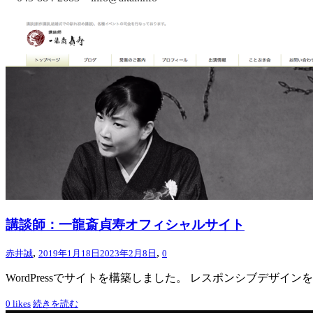
講談師：一龍斎貞寿オフィシャルサイト
,
,
赤井誠
2019年1月18日
2023年2月8日
0
WordPressでサイトを構築しました。 レスポンシブデザイン
0
likes
続きを読む